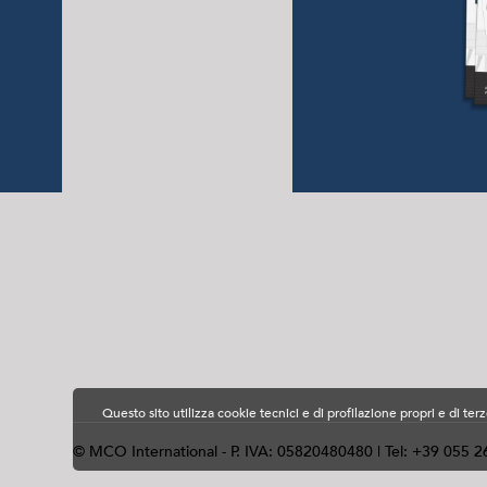
Questo sito utilizza cookie tecnici e di profilazione propri e di 
© MCO International - P. IVA: 05820480480 | Tel: +39 055 