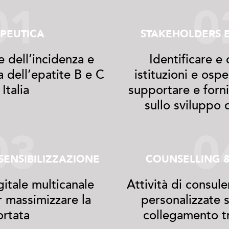
01
0
PEUTICA
STAKEHOLDERS
 dell’incidenza e
Identificare e
a dell’epatite B e C
istituzioni e ospe
 Italia
supportare e forni
sullo sviluppo 
03
0
ENSIBILIZZAZIONE
COUNSELLING 
itale multicanale
Attività di consul
 massimizzare la
personalizzate 
ortata
collegamento tr