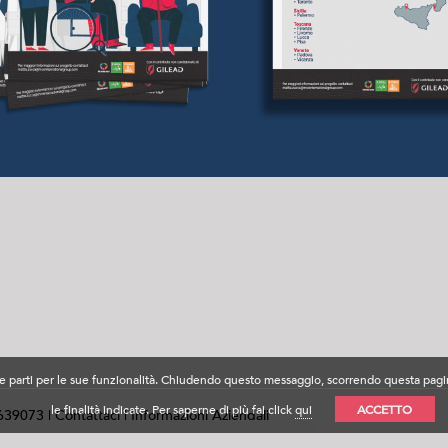
terze parti per le sue funzionalità. Chiudendo questo messaggio, scorrendo questa p
le finalità indicate. Per saperne di più fai click
qui
ACCETTO
2639073 |
Contattaci
|
Informazioni Aziendali