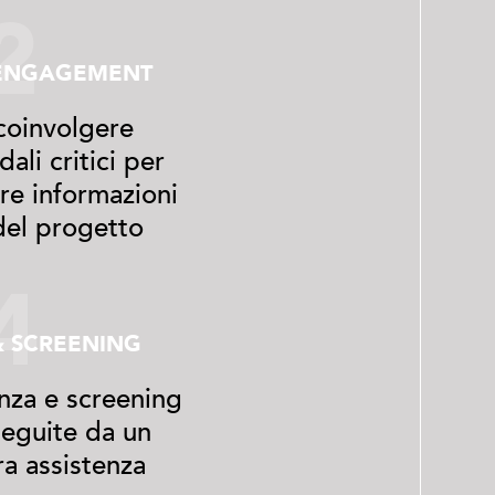
2
 ENGAGEMENT
 coinvolgere
dali critici per
re informazioni
del progetto
4
& SCREENING
enza e screening
seguite da un
a assistenza