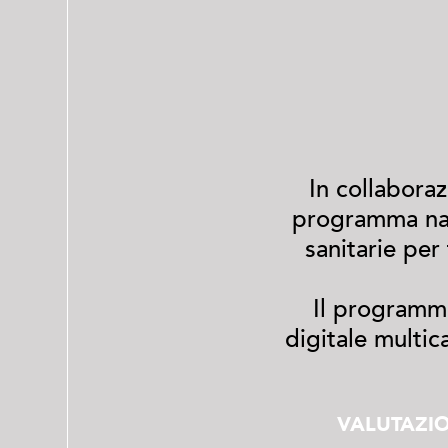
In collabora
programma nazi
sanitarie per
Il programma
digitale multic
VALUTAZIO