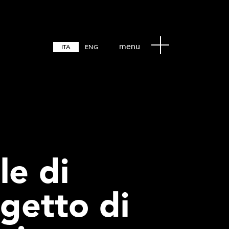
menu
ITA
ENG
e di
ogetto di