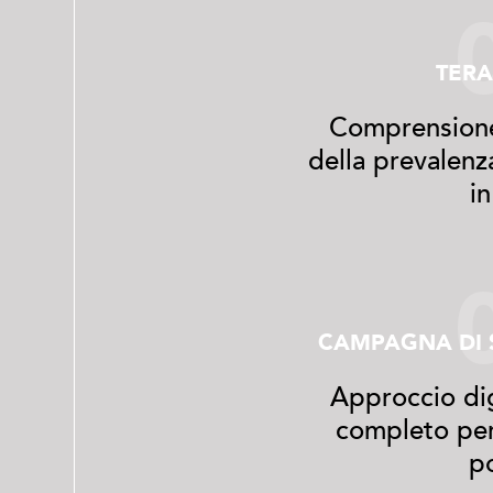
TERA
Comprensione
della prevalenz
in
CAMPAGNA DI S
Approccio dig
completo per
p