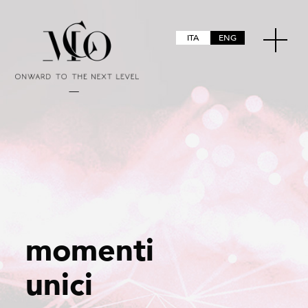
ITA
ENG
m
o
m
e
n
t
i
u
n
i
c
i