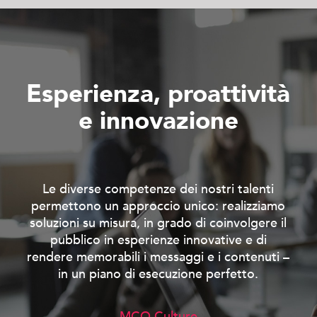
E
s
p
e
r
i
e
n
z
a
,
p
r
o
a
t
t
i
v
i
t
à
e
i
n
n
o
v
a
z
i
o
n
e
Le diverse competenze dei nostri talenti
permettono un approccio unico: realizziamo
soluzioni su misura, in grado di coinvolgere il
pubblico in esperienze innovative e di
rendere memorabili i messaggi e i contenuti –
in un piano di esecuzione perfetto.
MCO Culture