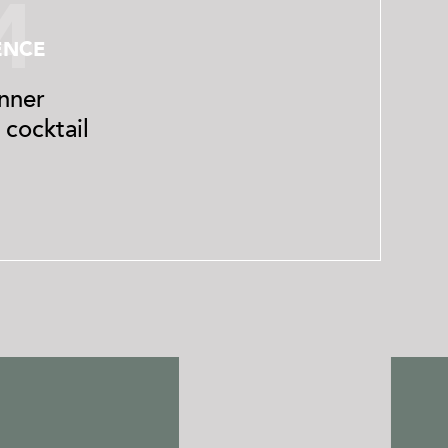
4
ENCE
nner
cocktail