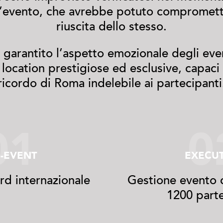
ell’evento, che avrebbe potuto compromet
riuscita dello stesso.
arantito l’aspetto emozionale degli even
location prestigiose ed esclusive, capaci 
ricordo di Roma indelebile ai partecipanti
01
0
-EVENT
EXECU
rd internazionale
Gestione evento
1200 parte