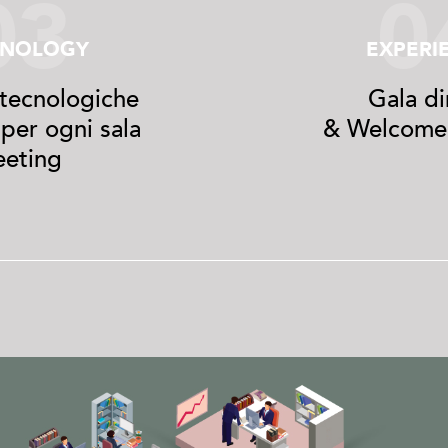
03
0
HNOLOGY
EXPERI
 tecnologiche
Gala di
 per ogni sala
& Welcome 
eting