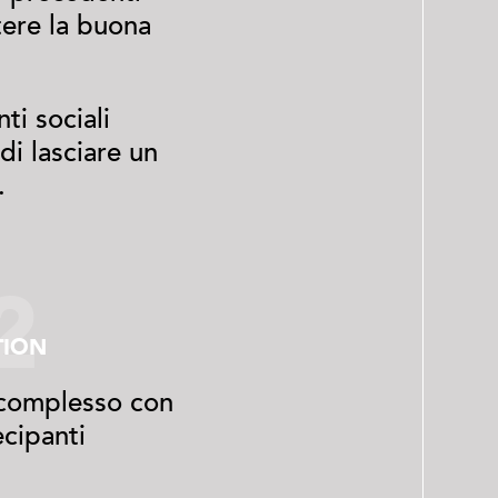
tere la buona
ti sociali
di lasciare un
.
2
TION
 complesso con
cipanti