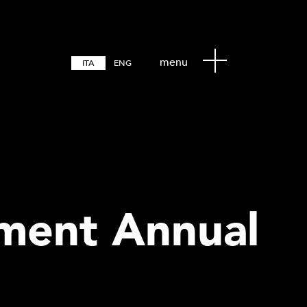
menu
ITA
ENG
ment Annual