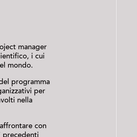
project manager
ntifico, i cui
del mondo.
tà del programma
ganizzativi per
volti nella
 affrontare con
i precedenti