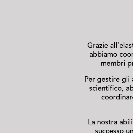
Grazie all’ela
abbiamo coord
membri pr
Per gestire gli
scientifico, a
coordinare
La nostra abil
successo un