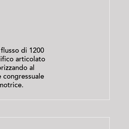
flusso di 1200
fico articolato
rizzando al
ne congressuale
motrice.