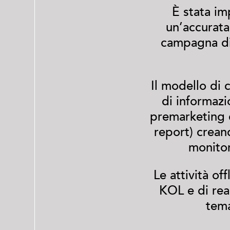
È stata im
un’accurat
campagna di
Il modello di 
di informazio
premarketing 
report) crean
monito
Le attività o
KOL e di real
tema