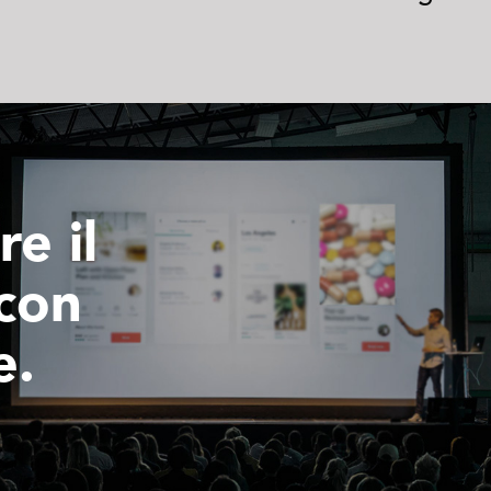
e il
con
e.