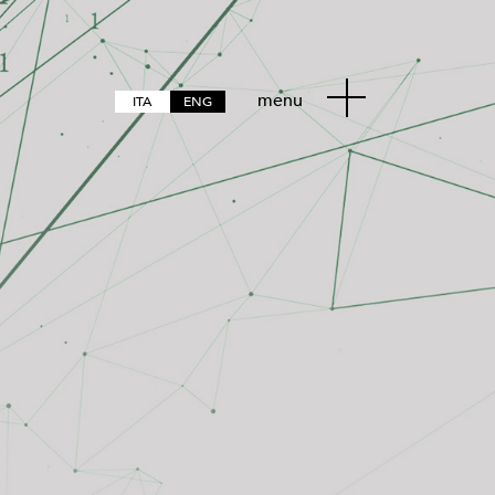
menu
ITA
ENG