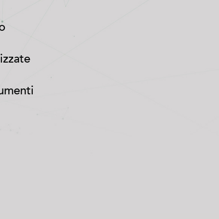
io
izzate
umenti