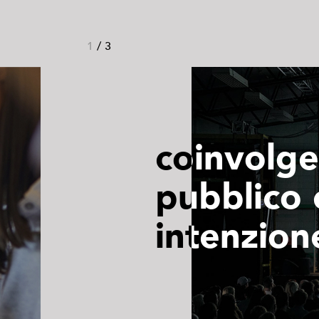
1
/
3
coinvolger
pubblico 
intenzion