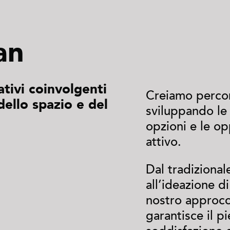
an
tivi coinvolgenti
Creiamo percors
ello spazio e del
sviluppando le
opzioni e le o
attivo.
Dal tradiziona
all’ideazione d
nostro approcc
garantisce il p