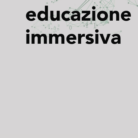
e
d
u
c
a
z
i
o
n
e
i
m
m
e
r
s
i
v
a