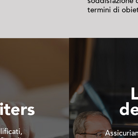
soddisfazione d
termini di obie
iters
de
ificati,
Assicuria