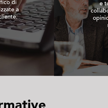
fico di
e t
izzate a
collab
cliente.
opinio
rmative