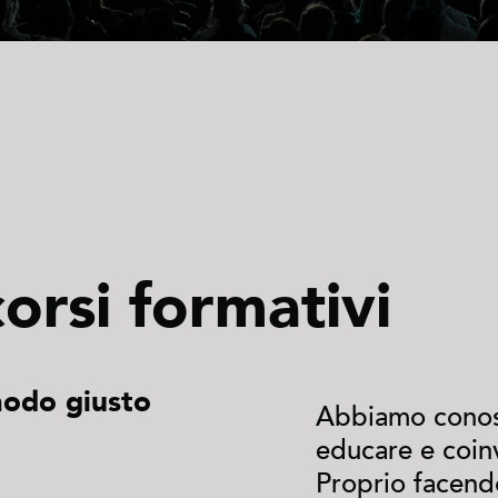
orsi formativi
modo giusto
Abbiamo conosc
educare e coinv
Proprio facendo