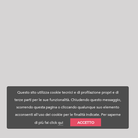
Questo sito utilizza cookie tecnici e di profilazione propri e di
terze parti per le sue funzionalità. Chiudendo questo messaggio,
scorrendo questa pagina o cliccando qualunque suo elemento
acconsenti all'uso dei cookie per le finalità indicate. Per saperne
di più fai click
qui
ACCETTO